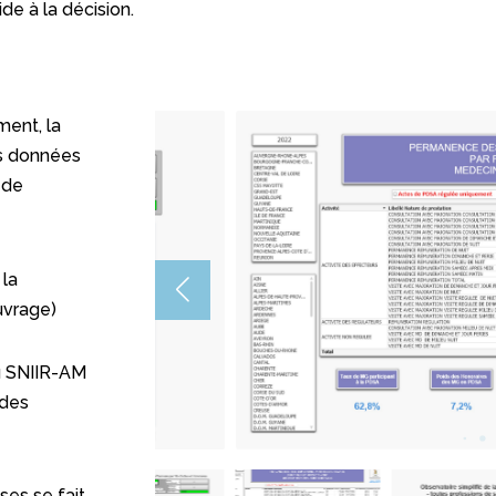
ide à la décision.
ement, la
es données
 de
 la
uvrage)
au SNIIR-AM
udes
ses se fait