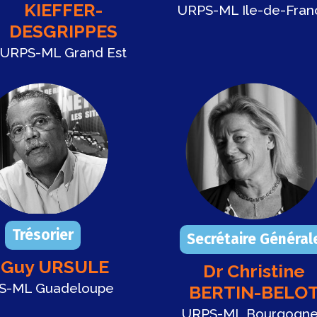
KIEFFER-
URPS-ML Ile-de-Fran
DESGRIPPES
URPS-ML Grand Est
Trésorier
Secrétaire Général
 Guy URSULE
Dr Christine
S-ML Guadeloupe
BERTIN-BELO
URPS-ML Bourgogn