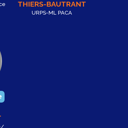
THIERS-BAUTRANT
ce
URPS-ML PACA
e
T
e/